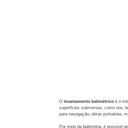
O l
evantamento batimétrico
é o mét
superfícies submersas, como rios, l
para navegação, obras portuárias, m
Por meio da batimetria, é possível 