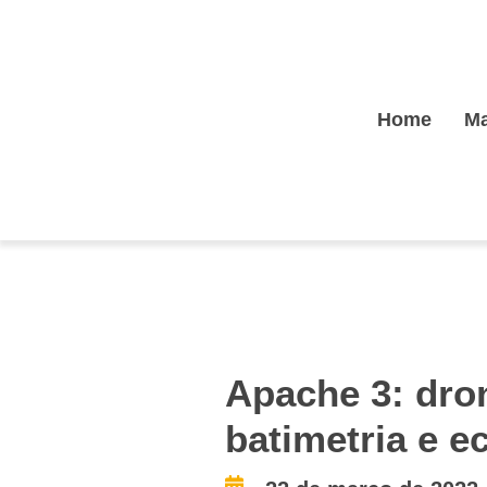
Home
Ma
Apache 3: dro
batimetria e e