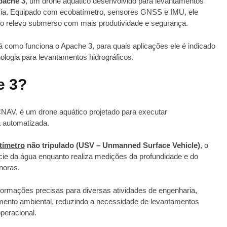
pache 3
, um drone aquático desenvolvido para levantamentos
tria. Equipado com ecobatímetro, sensores GNSS e IMU, ele
do relevo submerso com mais produtividade e segurança.
á como funciona o Apache 3, para quais aplicações ele é indicado
ologia para levantamentos hidrográficos.
e 3?
NAV, é um drone aquático projetado para executar
a automatizada.
tímetro
não tripulado (USV – Unmanned Surface Vehicle)
, o
ie da água enquanto realiza medições da profundidade e do
noras.
formações precisas para diversas atividades de engenharia,
ramento ambiental, reduzindo a necessidade de levantamentos
peracional.