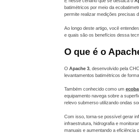
É nesse cenário que se destaca o
A
batimétricos por meio da ecobatime
permite realizar medições precisas 
Ao longo deste artigo, você entender
e quais são os benefícios dessa tecn
O que é o Apach
O
Apache 3
, desenvolvido pela CHC
levantamentos batimétricos de form
Também conhecido como um
ecoba
equipamento navega sobre a superfíc
relevo submerso utilizando ondas so
Com isso, torna-se possível gerar in
infraestrutura, hidrografia e monito
manuais e aumentando a eficiência o