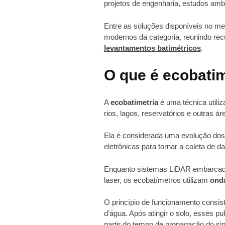
projetos de engenharia, estudos amb
Entre as soluções disponíveis no m
modernos da categoria, reunindo rec
levantamentos batimétricos
.
O que é ecobatim
A
ecobatimetria
é uma técnica utiliz
rios, lagos, reservatórios e outras á
Ela é considerada uma evolução dos m
eletrônicas para tornar a coleta de d
Enquanto sistemas LiDAR embarcado
laser, os ecobatímetros utilizam
ond
O princípio de funcionamento consis
d’água. Após atingir o solo, esses p
partir do tempo de propagação do sin