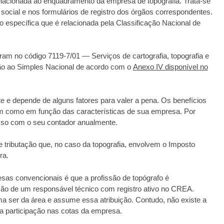
relacionada ao enquadramento da empresa de topografia. Trata-se
o social e nos formulários de registro dos órgãos correspondentes.
específica que é relacionada pela Classificação Nacional de
ram no código 7119-7/01 — Serviços de cartografia, topografia e
ção ao Simples Nacional de acordo com o
Anexo IV disponível no
e e depende de alguns fatores para valer a pena. Os benefícios
m como em função das características de sua empresa. Por
isso com o seu contador anualmente.
e tributação que, no caso da topografia, envolvem o Imposto
ra.
sas convencionais é que a profissão de topógrafo é
ção de um responsável técnico com registro ativo no CREA.
a ser da área e assume essa atribuição. Contudo, não existe a
a participação nas cotas da empresa.